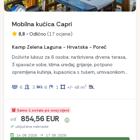
Mobilna kućica Capri
8,8
•
Odlično
(
17 ocjene
)
Kamp Zelena Laguna - Hrvatska - Poreč
Doživite luksuz za 6 osoba: natkrivena drvena terasa,
3 spavaće sobe, klima uređaj, grijanje, potpuno
opremljena kuhinja, kupaonica s tušem, umivaonikom i
WC-om. Uživajte u udobnosti i opuštanju sa stilom!
2
6
3
6
1
+/- 48 m
Samo 1 ostalo po ovoj cijeni
854,56 EUR
od
Sažetak cijena
uključene naknade
14. 08. 2026.
17. 08. 2026.