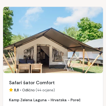
Safari šator Comfort
8,8
•
Odlično
(
44 ocjene
)
Kamp Zelena Laguna - Hrvatska - Poreč