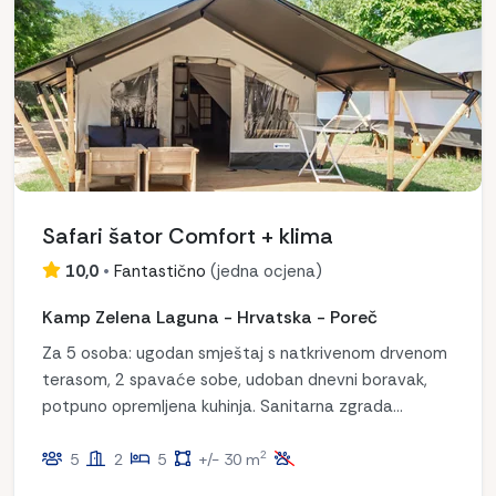
Safari šator Comfort + klima
10,0
•
Fantastično
(
jedna ocjena
)
Kamp Zelena Laguna - Hrvatska - Poreč
Za 5 osoba: ugodan smještaj s natkrivenom drvenom
terasom, 2 spavaće sobe, udoban dnevni boravak,
potpuno opremljena kuhinja. Sanitarna zgrada
udaljena 10-100 metara za dodatnu udobnost.
2
Uživajte u udobnosti i prirodi!
5
2
5
+/- 30 m