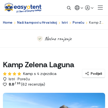
Hladovina
Turistički vlakić do Poreča
Home
Naši kampovi u Hrvatskoj
Istri
Poreču
Kamp Zelena Laguna
Noćno ronjenje
Kamp Zelena Laguna
Kamp s 4 zvjezdica
Podijeli
Istri · Poreču
/ 10
8.8
(
62
recenzija)