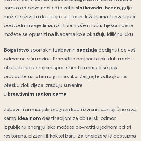
koraka od plaže naći ćete veliki
slatkovodni
bazen
, gdje
možete uživati u kupanju i udobnim ležaljkama.Zahvaljujući
podvodnim svijetlima, roniti se može i noću. Tijekom dana
možete se opustiti na livadama koje okružuju idiličnu luku.
Bogatstvo
sportskih i zabavnih
sadržaja
podignut će vaš
odmor na višu razinu. Pronađite natjecateljski duh u sebi i
okušajte se u brojnim sportskim turnirima ili se pak
probudite uz jutarnju gimnastiku. Zaigrajte odbojku na
pijesku dok djeca izrađuju suvenire
u
kreativnim
radionicama
.
Zabavni i animacijski program kao i izvrsni sadržaji čine ovaj
kamp
idealnom
destinacijom za obiteljski odmor.
Izgubljenu energiju lako možete povratiti u jednom od tri
restorana, pizzeriji ili koktel baru. Za tinejdžere je dostupna