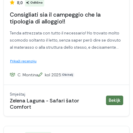
8,0
Odlično
Consigliati sia il campeggio che la
tipologia di alloggio!!
Tenda attrezzata con tutto il necessario! Ho trovato molto
scomodo soltanto il letto, senza saper però dire se dovuto
al materasso o alla struttura dello stesso, e decisamente
pessimi i cuscini.
Prikaži recenziju
Campeggio bello senza essere troppo caotico. Pulizie
continue nella zona bagni, peccato solo per la presenza
C. Montina
kol 2025
Obitelj
costante di capelli nei lavandini, non dovuto sicuramente
alle addette delle pulizie, quanto alla maleducazione della
gente!
Smještaj
smješ
Zelena Laguna - Safari šator
Bekijk
Comfort