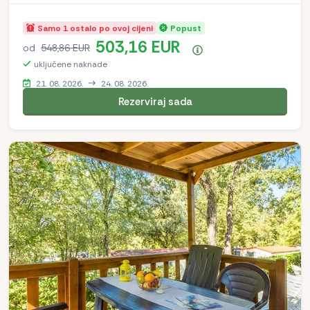
Samo 1 ostalo po ovoj cijeni
Popust
503,16 EUR
od
548,86 EUR
Sažetak cijena
uključene naknade
21. 08. 2026.
24. 08. 2026.
Rezerviraj sada