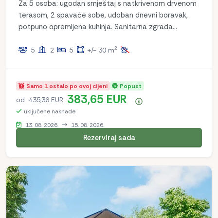
Za 5 osoba: ugodan smještaj s natkrivenom drvenom
terasom, 2 spavaće sobe, udoban dnevni boravak,
potpuno opremljena kuhinja. Sanitarna zgrada
udaljena 10-100 metara za dodatnu udobnost.
2
Uživajte u udobnosti i prirodi!
5
2
5
+/- 30 m
Samo 1 ostalo po ovoj cijeni
Popust
383,65 EUR
od
435,36 EUR
Sažetak cijena
uključene naknade
13. 08. 2026.
15. 08. 2026.
Rezerviraj sada