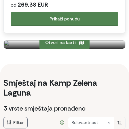
269,38 EUR
od
Prikaži ponudu
Otvori na karti
Smještaj na Kamp Zelena
Laguna
3 vrste smještaja
pronađeno
Filter
Relevantnost
Sorti