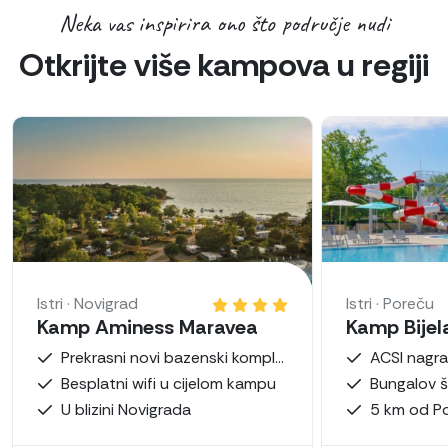
Neka vas inspirira ono što područje nudi
Otkrijte više kampova u regiji
Istri · Novigrad
Istri · Poreču
Kamp Aminess Maravea
Kamp Bijel
Prekrasni novi bazenski kompleks
Besplatni wifi u cijelom kampu
U blizini Novigrada
5 km od P