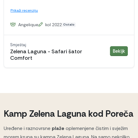
Prikaži recenziju
Angelique
kol 2022
Ostalo
Smještaj
smješ
Zelena Laguna - Safari šator
Bekijk
Comfort
Kamp Zelena Laguna kod Poreča
Uređene i raznovrsne
plaže
oplemenjene čistim i svježim
morem kruna su kampa Zelena Laguna. Na samo nekoliko