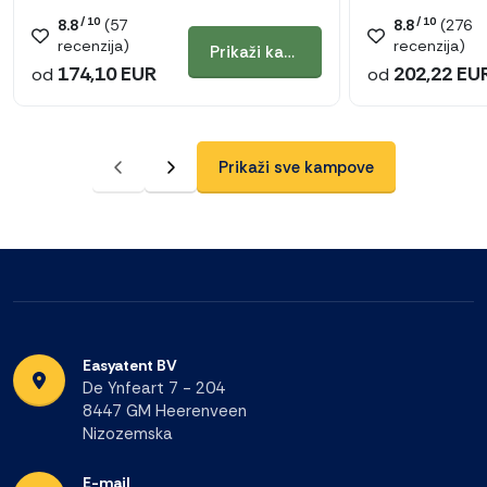
/ 10
/ 10
8.8
(
57
8.8
(
276
recenzija)
recenzija)
Prikaži kamp
174,10 EUR
202,22 EU
od
od
Prikaži sve kampove
Easyatent BV
De Ynfeart 7 - 204
8447 GM Heerenveen
Nizozemska
E-mail