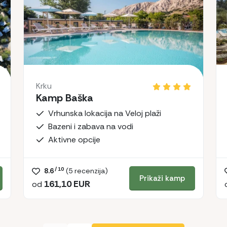
Krku
Kamp Baška
Vrhunska lokacija na Veloj plaži
Bazeni i zabava na vodi
Aktivne opcije
/ 10
8.6
(
5
recenzija)
Prikaži kamp
161,10 EUR
od