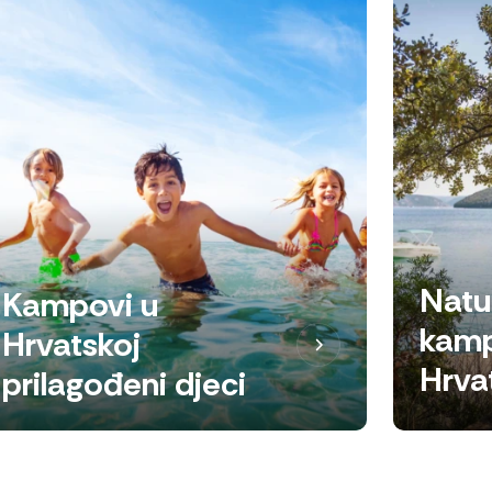
Natur
Kampovi u
kamp
Hrvatskoj
Hrva
prilagođeni djeci