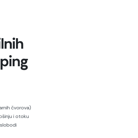
lnih
mping
arnih čvorova)
ošinju i otoku
 slobodi