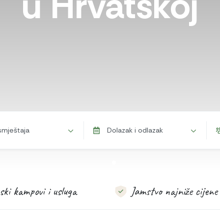
u Hrvatskoj
smještaja
Dolazak i odlazak
ki kampovi i usluga
Jamstvo najniže cijene