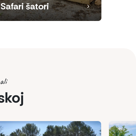
Safari šatori
ali
skoj