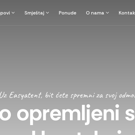
povi
Smještaj
Ponude
O nama
Kontak
Uz Easyatent, bit ćete spremni za svoj odmo
o opremljeni s