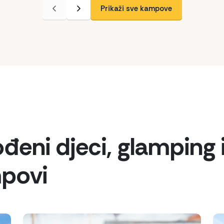
Prikaži sve kampove
đeni djeci, glamping 
mpovi