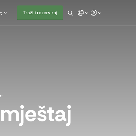
t
Traži i rezerviraj
r
mještaj