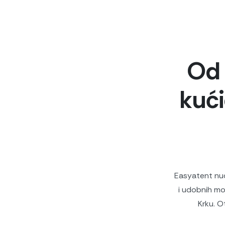
Od 
kući
Easyatent nud
i udobnih mob
Krku. O