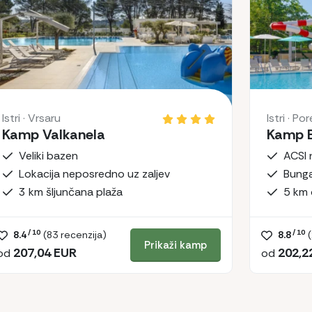
Istri · Vrsaru
Istri · Po
Kamp Valkanela
Kamp B
Veliki bazen
Lokacija neposredno uz zaljev
Bunga
3 km šljunčana plaža
5 km 
/ 10
/ 10
8.4
(
83
recenzija)
8.8
(
Prikaži kamp
207,04 EUR
202,2
od
od