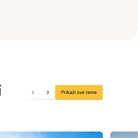
i
Prikaži sve teme