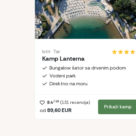
Istri · Tar
Kamp Lanterna
Bungalow šator sa drvenim podom
Vodeni park
Direktno na moru
/ 10
8.4
(
131
recenzija)
Prikaži kamp
89,60 EUR
od