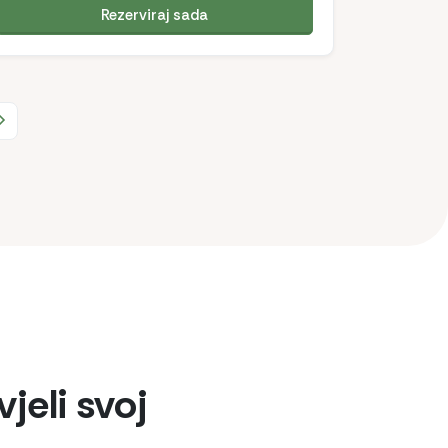
Rezerviraj sada
 stranica
Sljedeća stranica
vjeli svoj