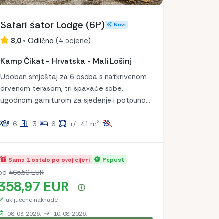
Safari šator Lodge (6P)
Novi
8,0
•
Odlično
(
4 ocjene
)
Kamp Čikat - Hrvatska - Mali Lošinj
Udoban smještaj za 6 osoba s natkrivenom
drvenom terasom, tri spavaće sobe,
ugodnom garniturom za sjedenje i potpuno
opremljenom kuhinjom – sve što vam je
2
potrebno za bezbrižno uživanje u prirodi!
6
3
6
+/- 41 m
Samo 1 ostalo po ovoj cijeni
Popust
od
465,56 EUR
358,97 EUR
Sažetak cijena
uključene naknade
08. 08. 2026.
10. 08. 2026.