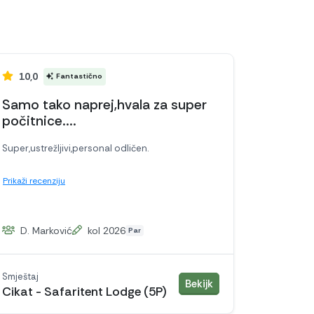
10,0
Fantastično
Samo tako naprej,hvala za super
počitnice....
Super,ustrežljivi,personal odličen.
Prikaži recenziju
D. Marković
kol 2026
Par
Smještaj
smještaj
Bekijk
Cikat - Safaritent Lodge (5P)