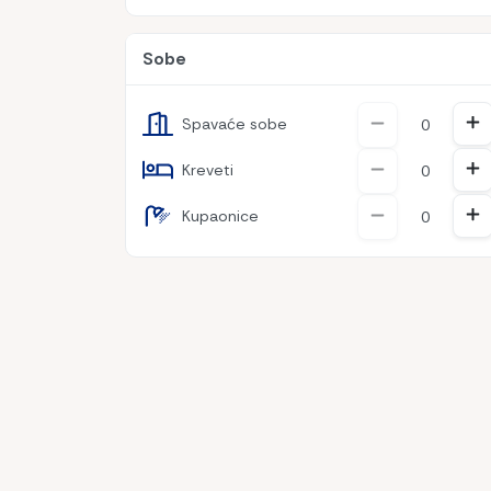
Sobe
Pov
Smanjenje
Spavaće sobe
Pov
Smanjenje
Kreveti
Pov
Smanjenje
Kupaonice