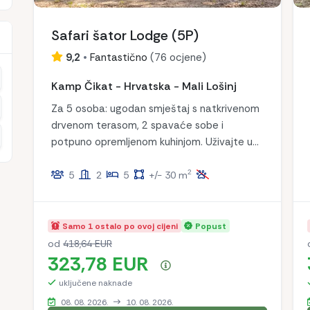
Safari šator Lodge (5P)
9,2
•
Fantastično
(
76 ocjene
)
ećanje
Kamp Čikat - Hrvatska - Mali Lošinj
ećanje
Za 5 osoba: ugodan smještaj s natkrivenom
drvenom terasom, 2 spavaće sobe i
ećanje
potpuno opremljenom kuhinjom. Uživajte u
bezbrižnom boravku!
2
5
2
5
+/- 30 m
Samo 1 ostalo po ovoj cijeni
Popust
od
418,64 EUR
323,78 EUR
Sažetak cijena
uključene naknade
08. 08. 2026.
10. 08. 2026.