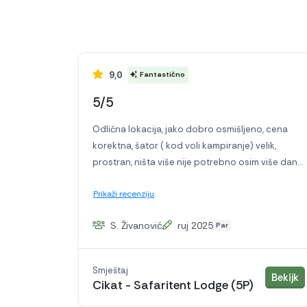
9,0
Fantastično
5/5
Odlična lokacija, jako dobro osmišljeno, cena
korektna, šator ( kod voli kampiranje) velik,
prostran, ništa više nije potrebno osim više dana
godišnjeg... 😃😃 Doris tu ako treba... 👍
Prikaži recenziju
S. Živanović
ruj 2025
Par
Smještaj
s
Bekijk
Cikat - Safaritent Lodge (5P)