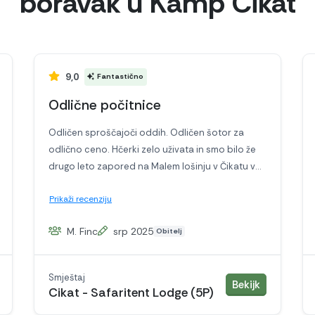
boravak u Kamp Cikat
9,0
Fantastično
Odlične počitnice
Odličen sproščajoči oddih. Odličen šotor za
odlično ceno. Hčerki zelo uživata in smo bilo že
drugo leto zapored na Malem lošinju v Čikatu v
Safari tent.
Prikaži recenziju
M. Finc
srp 2025
Obitelj
Smještaj
mještaj
smještaj
Bekijk
Cikat - Safaritent Lodge (5P)