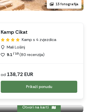
13 fotografija
Kamp Cikat
Kamp s 4 zvjezdica
Mali Lošinj
/ 10
9.1
(
80
recenzija)
138,72 EUR
od
Prikaži ponudu
Otvori na karti