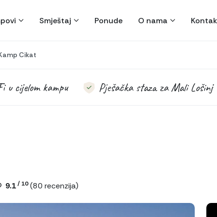
povi
Smještaj
Ponude
O nama
Kontak
Kamp Cikat
i u cijelom kampu
Pješačka staza za Mali Lošinj
/ 10
9.1
(
80
recenzija)