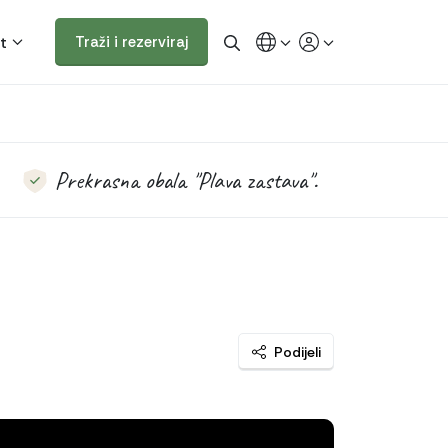
t
Traži i rezerviraj
Prekrasna obala "Plava zastava".
Podijeli