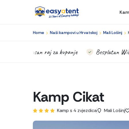
Kam
Home
Naši kampovi u Hrvatskoj
Mali Lošinj
Prekrasan raj za kupanje
Besplatan WiF
Kamp Cikat
Kamp s 4 zvjezdica
Mali Lošinj