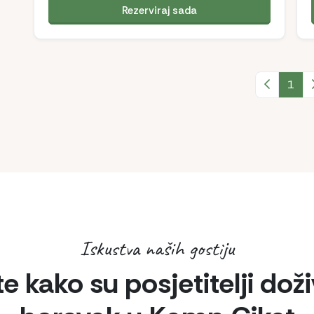
Rezerviraj sada
Prethodna
1
Iskustva naših gostiju
e kako su posjetitelji doži