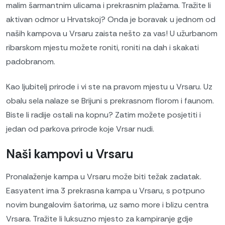
malim šarmantnim ulicama i prekrasnim plažama. Tražite li
aktivan odmor u Hrvatskoj? Onda je boravak u jednom od
naših kampova u Vrsaru zaista nešto za vas! U užurbanom
ribarskom mjestu možete roniti, roniti na dah i skakati
padobranom.
Kao ljubitelj prirode i vi ste na pravom mjestu u Vrsaru. Uz
obalu sela nalaze se Brijuni s prekrasnom florom i faunom.
Biste li radije ostali na kopnu? Zatim možete posjetiti i
jedan od parkova prirode koje Vrsar nudi.
Naši kampovi u Vrsaru
Pronalaženje kampa u Vrsaru može biti težak zadatak.
Easyatent ima 3 prekrasna kampa u Vrsaru, s potpuno
novim bungalovim šatorima, uz samo more i blizu centra
Vrsara. Tražite li luksuzno mjesto za kampiranje gdje