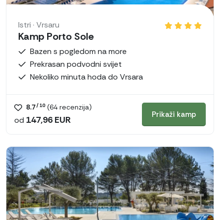
Istri · Vrsaru
Kamp Porto Sole
Bazen s pogledom na more
Prekrasan podvodni svijet
Nekoliko minuta hoda do Vrsara
/ 10
8.7
(
64
recenzija)
Prikaži kamp
147,96 EUR
od