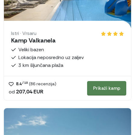
Istri · Vrsaru
Kamp Valkanela
Veliki bazen
Lokacija neposredno uz zaljev
3 km šljunčana plaža
/ 10
8.4
(
86
recenzija)
Prikaži kamp
207,04 EUR
od