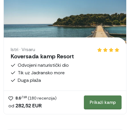
Istri · Vrsaru
Koversada kamp Resort
Odvojeni naturistički dio
Tik uz Jadransko more
Duga plaža
/ 10
8.6
(
180
recenzija)
Prikaži kamp
282,52 EUR
od