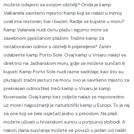
možete odsjesti sa svojom obitelji? Onda je kamp
Valkanela savršeno mjesto! Kamp koji se nalazi u mirnoj
uvali ima restoran, bar i bazen. Radije se kupate u moru?
Kamp Valanela nudi čistu plažu i sigurno more sa
zasebnom pješčanom plažom. Tražite kamp za
nezaboravan odmor s obitelji ili prijateljima? Zatim
odaberite kamp Porto Sole. Ovaj kamp u Vrsaru nalazi se
direktno na Jadranskom moru, gdje se možete sunčati ili
kupati. Kamp Porto Sole nudi razne sadržaje, kao što su
plutajući zračni jastuci na moru, ovo je savršeno mjesto za
prekrasan odmor.Naš treći kamp u Vrsaru je kamp
Koversada. Ovaj kamp bez odjeće nalazi se neposredno
uz more i najpoznatiji je naturistički kamp u Europi. To je raj
za one koji se žele osjećati jedno s prirodom. Na plaži
možete uživati ​​u hrvatskom suncu u potpunoj slobodi. A
nakon dana sunčanja možete se povući u jedan od naših