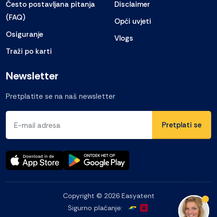
Često postavljana pitanja
Disclaimer
(FAQ)
Opći uvjeti
Osiguranje
Vlogs
Traži po karti
Newsletter
Pretplatite se na naš newsletter
E-mail adresa
Copyright © 2026 Easyatent
titl
Sigurno plaćanje: