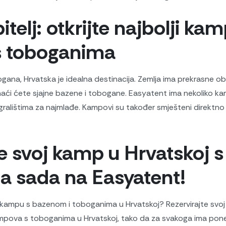
itelj: otkrijte najbolji ka
s toboganima
gana, Hrvatska je idealna destinacija. Zemlja ima prekrasne ob
i ćete sjajne bazene i tobogane. Easyatent ima nekoliko kamp
igralištima za najmlađe. Kampovi su također smješteni direktn
te svoj kamp u Hrvatskoj s
 sada na Easyatent!
i ​​u kampu s bazenom i toboganima u Hrvatskoj? Rezervirajte sv
pova s ​​toboganima u Hrvatskoj, tako da za svakoga ima poneš