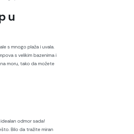
mp u
ale s mnogo plaža i uvala.
ova s ​​velikim bazenima i
o na moru, tako da možete
oj idealan odmor sada!
to. Bilo da tražite miran