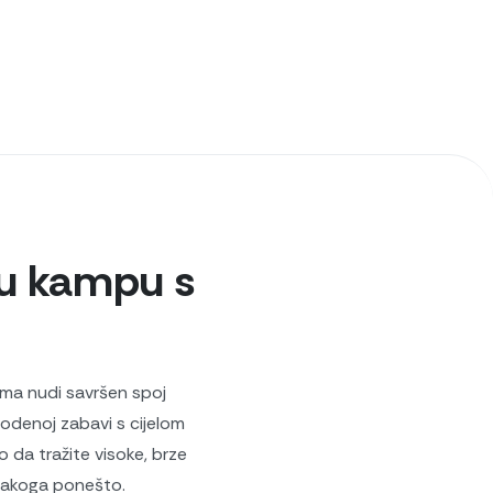
 u kampu s
ma nudi savršen spoj
vodenoj zabavi s cijelom
o da tražite visoke, brze
svakoga ponešto.