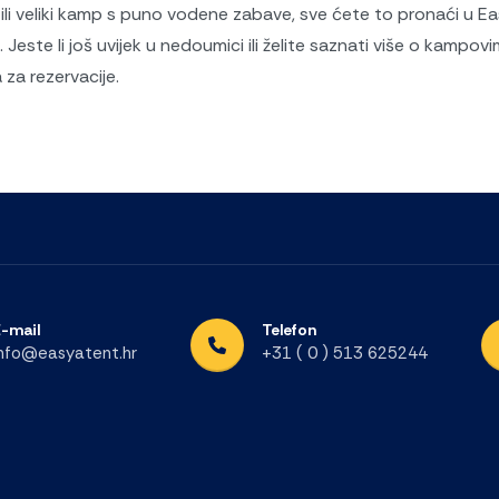
ili veliki kamp s puno vodene zabave, sve ćete to pronaći u 
este li još uvijek u nedoumici ili želite saznati više o kampov
za rezervacije.
E-mail
Telefon
info@easyatent.hr
+31 ( 0 ) 513 625244