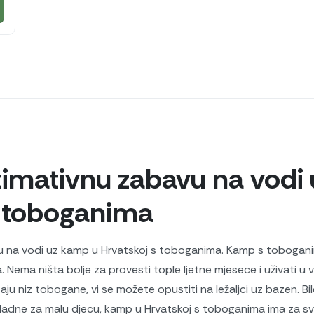
ltimativnu zabavu na vodi
 toboganima
vu na vodi uz kamp u Hrvatskoj s toboganima. Kamp s tobogani
Nema ništa bolje za provesti tople ljetne mjesece i uživati ​​u 
aju niz tobogane, vi se možete opustiti na ležaljci uz bazen. Bil
kladne za malu djecu, kamp u Hrvatskoj s toboganima ima za 