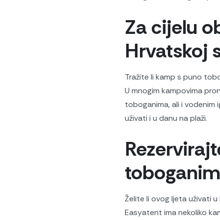
Za cijelu ob
Hrvatskoj 
Tražite li kamp s puno tobo
U mnogim kampovima pronać
toboganima, ali i vodenim 
uživati ​​i u danu na plaži.
Rezerviraj
toboganima
Želite li ovog ljeta uživat
Easyatent ima nekoliko kam