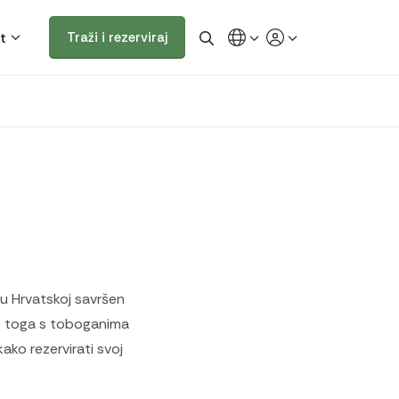
t
Traži i rezerviraj
 u Hrvatskoj savršen
ije toga s toboganima
ko rezervirati svoj