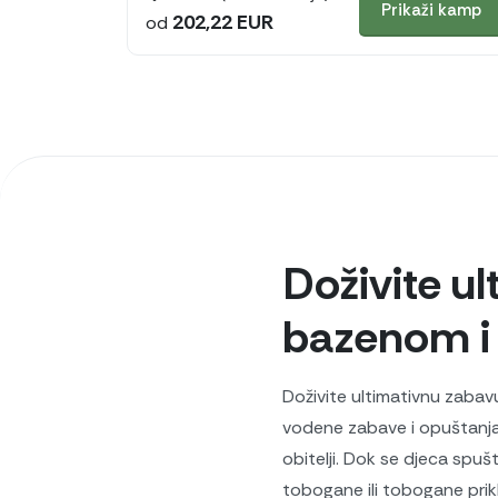
Prikaži kamp
202,22 EUR
od
Doživite u
bazenom i
Doživite ultimativnu zaba
vodene zabave i opuštanja. 
obitelji. Dok se djeca spušt
tobogane ili tobogane pri