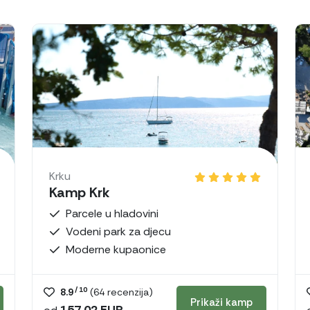
Krku
Kamp Krk
Parcele u hladovini
Vodeni park za djecu
Moderne kupaonice
/ 10
8.9
(
64
recenzija)
Prikaži kamp
157,02 EUR