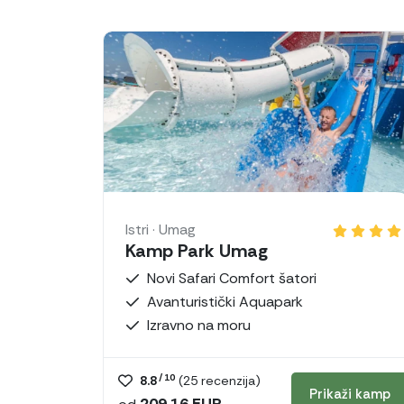
Istri · Umag
Kamp Park Umag
Novi Safari Comfort šatori
Avanturistički Aquapark
Izravno na moru
/ 10
8.8
(
25
recenzija)
Prikaži kamp
209,16 EUR