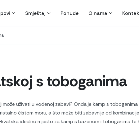
povi
Smještaj
Ponude
O nama
Kontak
ma
tskoj s toboganima
itelj može uživati u vodenoj zabavi? Onda je kamp s toboganima
 kristalno čistom moru, a što može biti zabavnije od kombinac
Hrvatska idealno mjesto za kamp s bazenom i toboganima te ka