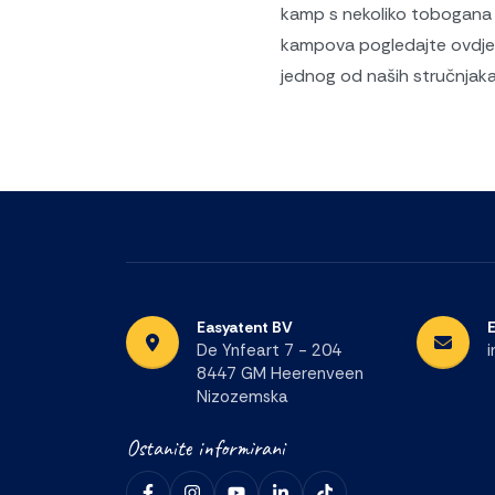
kamp s nekoliko tobogana 
kampova pogledajte ovdje. J
jednog od naših stručnjaka 
Easyatent BV
De Ynfeart 7 - 204
8447 GM Heerenveen
Nizozemska
Ostanite informirani