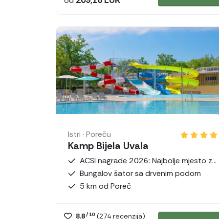
od
Istri · Poreču
Kamp Bijela Uvala
ACSI nagrade 2026: Najbolje mjesto za kampiranje
Bungalov šator sa drvenim podom
5 km od Poreč
/ 10
8.8
(
274
recenzija)