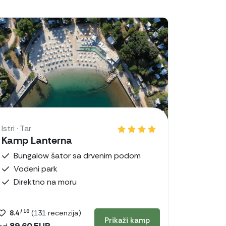
Istri · Tar
Kamp Lanterna
Bungalow šator sa drvenim podom
Vodeni park
Direktno na moru
/ 10
8.4
(
131
recenzija)
Prikaži kamp
89,60 EUR