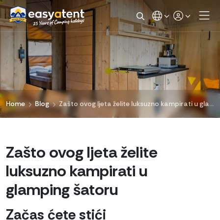
Home
Blog
Zašto ovog ljeta želite luksuzno kampirati u glamping šatoru
Zašto ovog ljeta želite
luksuzno kampirati u
glamping šatoru
Začas ćete stići