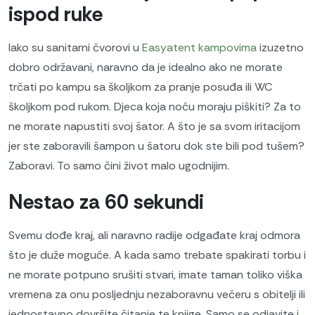
ispod ruke
Iako su sanitarni čvorovi u
Easyatent kampovima
izuzetno
dobro održavani, naravno da je idealno ako ne morate
trčati po kampu sa školjkom za pranje posuđa ili WC
školjkom pod rukom. Djeca koja noću moraju piškiti? Za to
ne morate napustiti svoj šator. A što je sa svom iritacijom
jer ste zaboravili šampon u šatoru dok ste bili pod tušem?
Zaboravi. To samo čini život malo ugodnijim.
Nestao za 60 sekundi
Svemu dođe kraj, ali naravno radije odgađate kraj odmora
što je duže moguće. A kada samo trebate spakirati torbu i
ne morate potpuno srušiti stvari, imate taman toliko viška
vremena za onu posljednju nezaboravnu večeru s obitelji ili
jednostavno dovršite čitanje te knjige. Samo se odjavite i