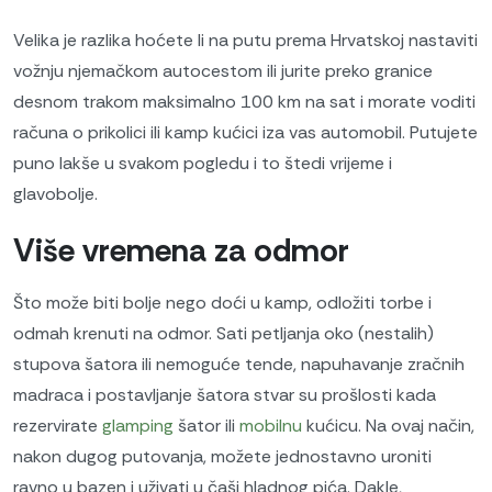
Velika je razlika hoćete li na putu prema Hrvatskoj nastaviti
vožnju njemačkom autocestom ili jurite preko granice
desnom trakom maksimalno 100 km na sat i morate voditi
računa o prikolici ili kamp kućici iza vas automobil. Putujete
puno lakše u svakom pogledu i to štedi vrijeme i
glavobolje.
Više vremena za odmor
Što može biti bolje nego doći u kamp, ​​odložiti torbe i
odmah krenuti na odmor. Sati petljanja oko (nestalih)
stupova šatora ili nemoguće tende, napuhavanje zračnih
madraca i postavljanje šatora stvar su prošlosti kada
rezervirate
glamping
šator ili
mobilnu
kućicu. Na ovaj način,
nakon dugog putovanja, možete jednostavno uroniti
ravno u bazen i uživati ​​u čaši hladnog pića. Dakle,