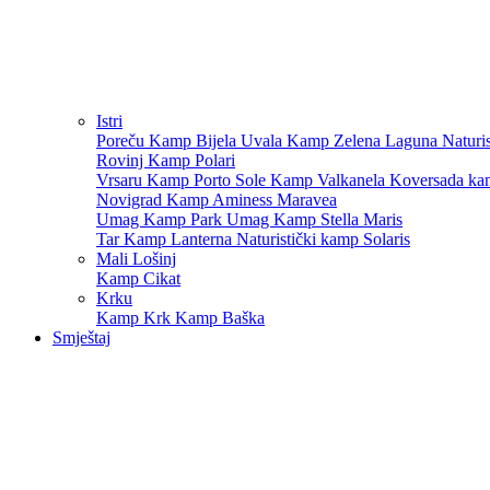
Istri
Poreču
Kamp Bijela Uvala
Kamp Zelena Laguna
Naturi
Rovinj
Kamp Polari
Vrsaru
Kamp Porto Sole
Kamp Valkanela
Koversada ka
Novigrad
Kamp Aminess Maravea
Umag
Kamp Park Umag
Kamp Stella Maris
Tar
Kamp Lanterna
Naturistički kamp Solaris
Mali Lošinj
Kamp Cikat
Krku
Kamp Krk
Kamp Baška
Smještaj