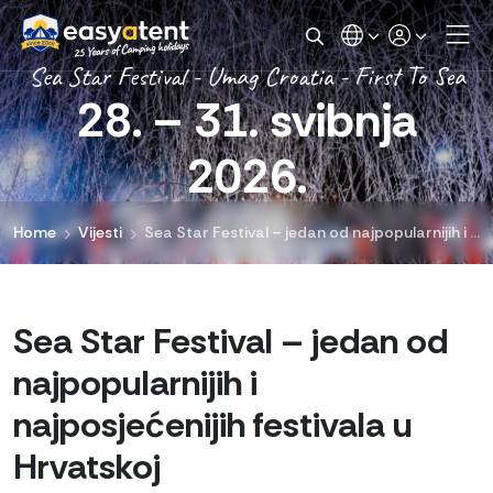
Sea Star Festival - Umag Croatia - First To Sea
28. – 31. svibnja
2026.
Home
Vijesti
Sea Star Festival – jedan od najpopularnijih i najposjećenijih festivala u Hrvatskoj
Sea Star Festival – jedan od
najpopularnijih i
najposjećenijih festivala u
Hrvatskoj